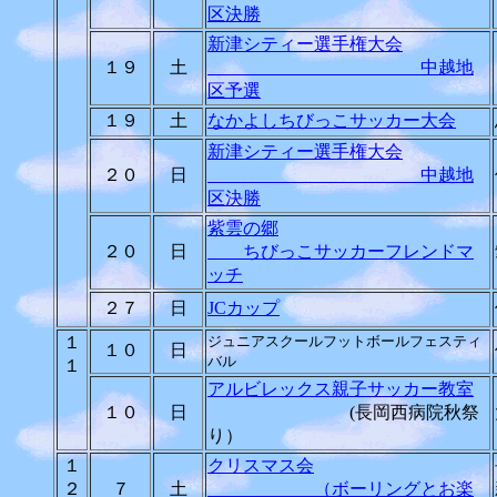
区決勝
新津シティー選手権大会
１９
土
中越地
区予選
１９
土
なかよしちびっこサッカー大会
新津シティー選手権大会
２０
日
中越地
区決勝
紫雲の郷
２０
日
ちびっこサッカーフレンドマ
ッチ
２７
日
JCカップ
１
ジュニアスクールフットボールフェスティ
１０
日
バル
１
アルビレックス親子サッカー教室
１０
日
(長岡西病院秋祭
り）
１
クリスマス会
２
７
土
（ボーリングとお楽