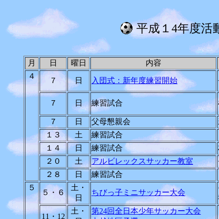
平成１4年度活
月
日
曜日
内容
４
７
日
入団式：新年度練習開始
７
日
練習試合
７
日
父母懇親会
１３
土
練習試合
１４
日
練習試合
２０
土
アルビレックスサッカー教室
２８
日
練習試合
５
土・
５・６
ちびっ子ミニサッカー大会
日
土・
第24回全日本少年サッカー大会
11・12