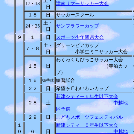
土・
17・18
津南サマーサッカー大会
日
１８
日
サッカースクール
土・
24・25
サンフラワーカップ
日
９
１
日
スポーツ少年団県大会
土・
グリーンピアカップ
７・８
日
小学生ミニサッカー大会
わくわくちびっこサッカー大会
１５
日
（寺泊カッ
プ）
１６
練習試合
振替休
２２
日
希望ヶ丘わいわいカップ
新津シティー５年生以下大会
２８
土
中越地
区予選
２９
日
こどもスポーツフェスティバル
１
新津シティー５年生以下大会
０
６
日
中越地