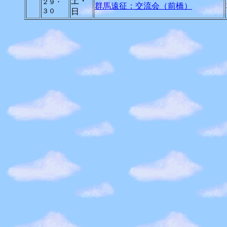
土・
２９・
群馬遠征：交流会（前橋）
３０
日