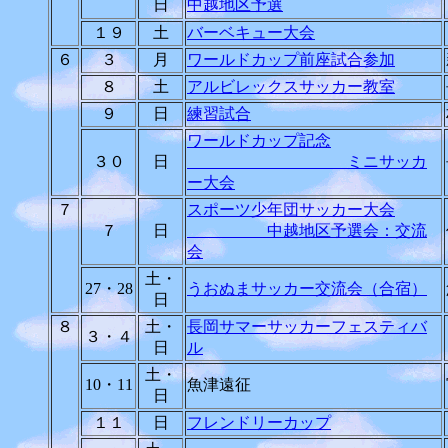
日
中越地区予選
１９
土
バーベキュー大会
６
３
月
ワールドカップ前座試合参加
８
土
アルビレックスサッカー教室
９
日
練習試合
ワールドカップ記念
３０
日
ミニサッカ
ー大会
７
スポーツ少年団サッカー大会
７
日
中越地区予選会：交流
会
土・
27・28
うおぬまサッカー交流会（合宿）
日
８
土・
長岡サマーサッカーフェスティバ
３・４
日
ル
土・
10・11
魚津遠征
日
１１
日
フレンドリーカップ