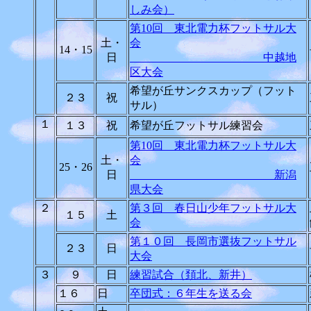
しみ会）
第10回 東北電力杯フットサル大
土・
会
14・15
日
中越地
区大会
希望が丘サンクスカップ（フット
２３
祝
サル）
１
１３
祝
希望が丘フットサル練習会
第10回 東北電力杯フットサル大
土・
会
25・26
日
新潟
県大会
２
第３回 春日山少年フットサル大
１５
土
会
第１０回 長岡市選抜フットサル
２３
日
大会
３
９
日
練習試合（頚北、新井）
１６
日
卒団式：６年生を送る会